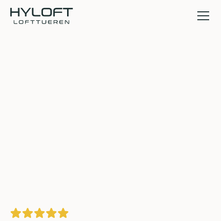
Erfahrungen &
Kundenstimmen
Lesen Sie hier die Erfahrungen &
Stimmen bisheriger Kunden von Hyloft.