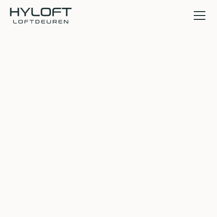
Onze oplossingen
voor uw behoeften
als zakelijke klant.
Als zakenpartner van Hyloft profiteert u
van vele voordelen en de hoogste
verwerkingskwaliteit - in heel Europa.