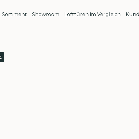
Sortiment
Showroom
Lofttüren im Vergleich
Kund
E
ofttüren für
utschland
r Sie erreichbar
ontageteams