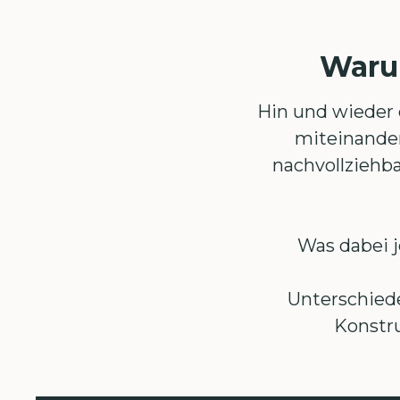
Warum
Hin und wieder 
miteinander 
nachvollziehbar
Was dabei j
Unterschiede
Konstru