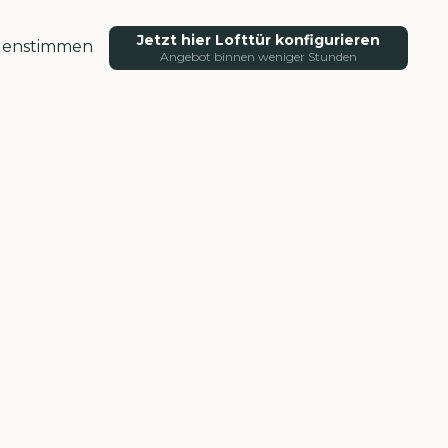
Jetzt hier Lofttür konfigurieren
enstimmen
Angebot binnen weniger Stunden