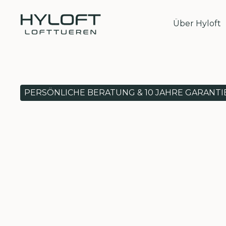
Über Hyloft
PERSÖNLICHE BERATUNG & 10 JAHRE GARANTI
Hochwertige L
Ihr Zuhause
• Hochwertige Qualität mit Stahl aus De
• Persönlicher Ansprechpartner & stets fü
• Fachgerechte Montage durch Hyloft-M