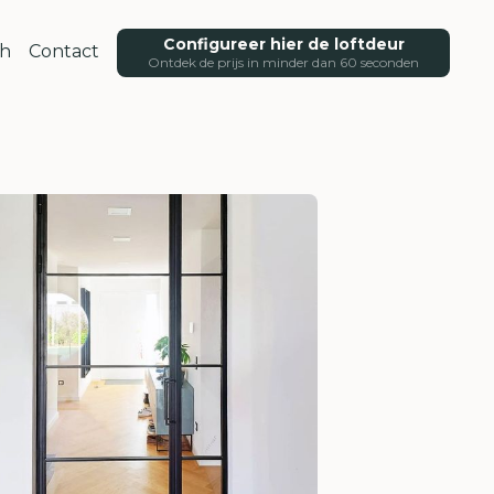
Configureer hier de loftdeur
ch
Contact
Ontdek de prijs in minder dan 60 seconden