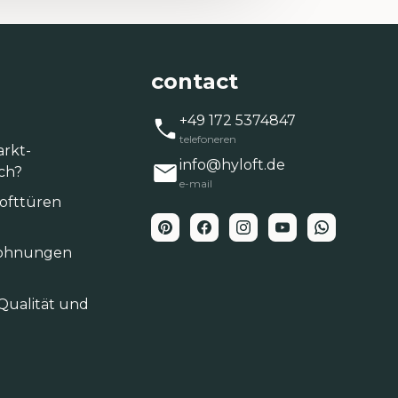
contact
+49 172 5374847
telefoneren
arkt-
info@hyloft.de
ich?
e-mail
Lofttüren
twohnungen
Qualität und