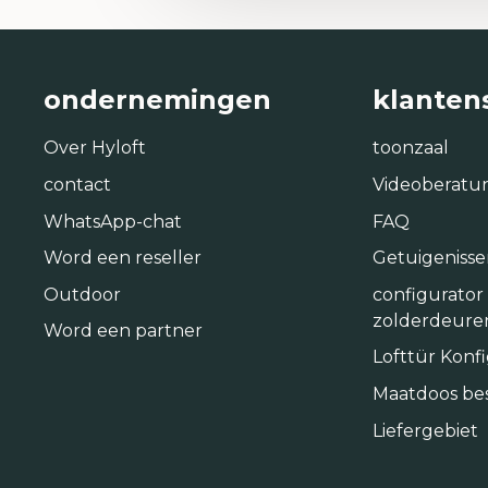
ondernemingen
klanten
Over Hyloft
toonzaal
contact
Videoberatu
WhatsApp-chat
FAQ
Word een reseller
Getuigenisse
Outdoor
configurator
zolderdeure
Word een partner
Lofttür Konf
Maatdoos bes
Liefergebiet