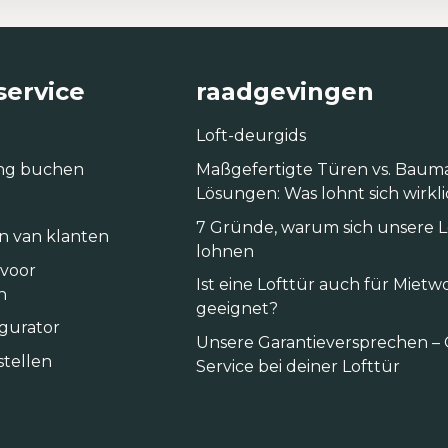
service
raadgevingen
Loft-deurgids
ng buchen
Maßgefertigte Türen vs. Baum
Lösungen: Was lohnt sich wirkl
7 Gründe, warum sich unsere 
n van klanten
lohnen
 voor
Ist eine Lofttür auch für Mie
n
geeignet?
igurator
Unsere Garantieversprechen – 
tellen
Service bei deiner Lofttür