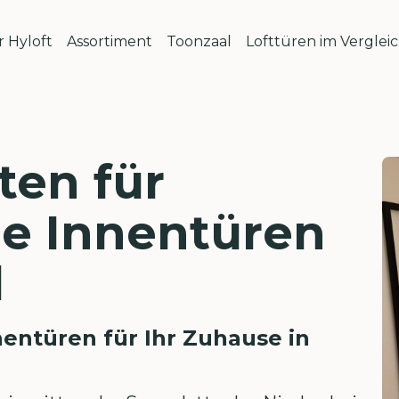
 Hyloft
Assortiment
Toonzaal
Lofttüren im Verglei
ten für
le Innentüren
l
entüren für Ihr Zuhause in