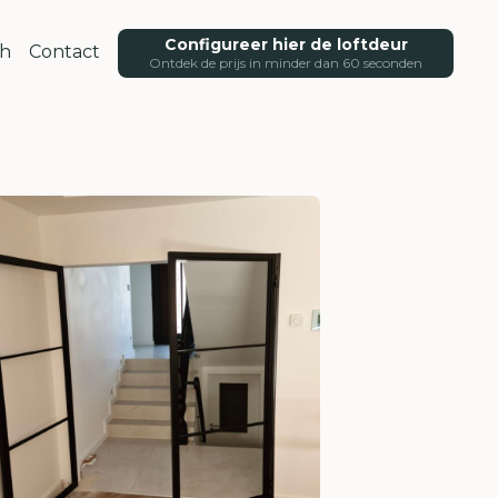
Configureer hier de loftdeur
ch
Contact
Ontdek de prijs in minder dan 60 seconden