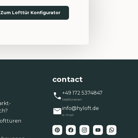
Zum Lofttür Konfigurator
contact
+49 172 5374847
telefoneren
arkt-
info@hyloft.de
ich?
e-mail
Lofttüren