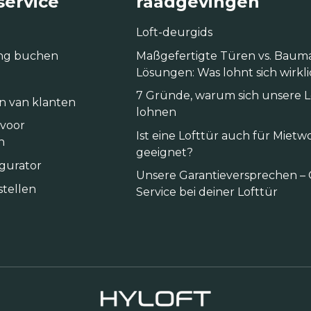
service
raadgevingen
Loft-deurgids
ng buchen
Maßgefertigte Türen vs. Baum
Lösungen: Was lohnt sich wirkl
7 Gründe, warum sich unsere 
n van klanten
lohnen
 voor
Ist eine Lofttür auch für Mie
n
geeignet?
igurator
Unsere Garantieversprechen – 
tellen
Service bei deiner Lofttür