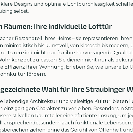
lare Designs und optimale Lichtdurchlässigkeit schaffe
ubing selbst.
n Räumen: Ihre individuelle Lofttür
nfacher Bestandteil Ihres Heims – sie repräsentieren Ihr
n minimalistisch bis kunstvoll, von klassisch bis modern,
ere Türen sind nicht nur für ihre hervorragende Qualitä
 Wohnkonzept zu passen. Sie dienen nicht nur als dekora
he Effizienz Ihrer Wohnung. Erleben Sie, wie unsere Lo
ohnkultur fördern.
gezeichnete Wahl für Ihre Straubinger 
ihre lebendige Architektur und vielseitige Kultur, biete
einzigartigen Charakter zu verleihen. Besonders in St
nsere stilvollen Raumteiler eine effiziente Lösung, um
ell ansprechende, sondern auch funktionale Lebensberei
sbereichen ziehen, ohne das Gefühl von Offenheit und 