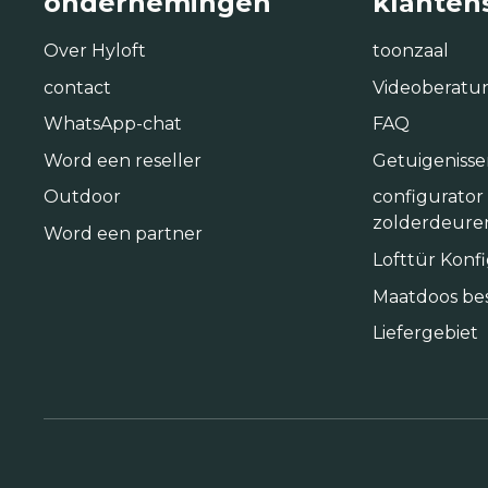
ondernemingen
klanten
Over Hyloft
toonzaal
contact
Videoberatu
WhatsApp-chat
FAQ
Word een reseller
Getuigenisse
Outdoor
configurator
zolderdeure
Word een partner
Lofttür Konf
Maatdoos bes
Liefergebiet