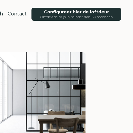
Configureer hier de loftdeur
ch
Contact
Ontdek de prijs in minder dan 60 seconden