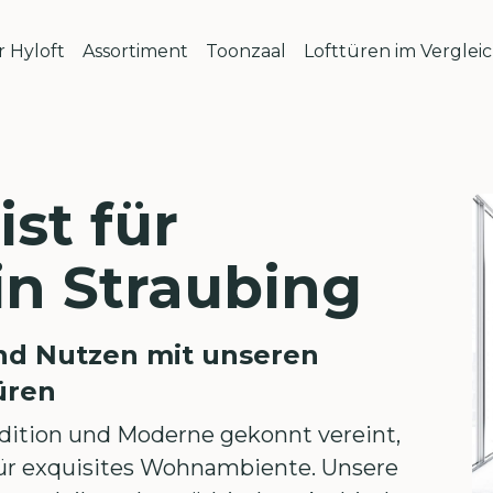
 Hyloft
Assortiment
Toonzaal
Lofttüren im Verglei
ist für
in Straubing
und Nutzen mit unseren
üren
radition und Moderne gekonnt vereint,
für exquisites Wohnambiente. Unsere