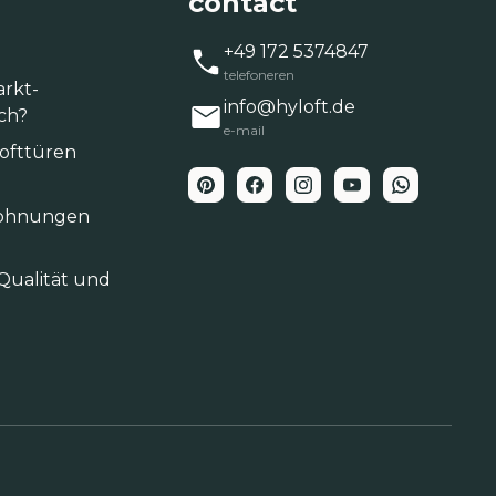
contact
+49 172 5374847
telefoneren
arkt-
info@hyloft.de
ich?
e-mail
Lofttüren
twohnungen
Qualität und