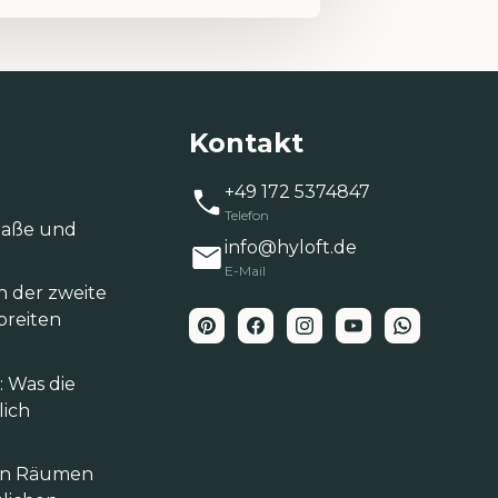
Kontakt
+49 172 5374847
Telefon
‑Maße und
info@hyloft.de
E-Mail
h der zweite
breiten
 Was die
lich
hen Räumen