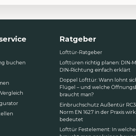
ervice
Ratgeber
Lofttür-Ratgeber
ng buchen
Lofttüren richtig planen: DIN
DIN‑Richtung einfach erklärt
Doppel Lofttür: Wann lohnt sic
men
Flügel – und welche Öffnungs
 Vergleich
braucht man?
igurator
Einbruchschutz Außentür RC3:
Norm EN 1627 in der Praxis wirk
ellen
bedeutet
Lofttür Festelement: In welc