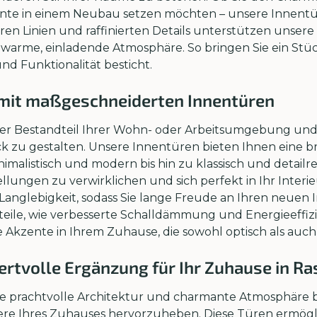
te in einem Neubau setzen möchten – unsere Innentüren
laren Linien und raffinierten Details unterstützen unser
warme, einladende Atmosphäre. So bringen Sie ein Stüc
nd Funktionalität besticht.
 mit maßgeschneiderten Innentüren
her Bestandteil Ihrer Wohn- oder Arbeitsumgebung und 
 zu gestalten. Unsere Innentüren bieten Ihnen eine br
malistisch und modern bis hin zu klassisch und detailrei
llungen zu verwirklichen und sich perfekt in Ihr Interi
anglebigkeit, sodass Sie lange Freude an Ihren neuen 
teile, wie verbesserte Schalldämmung und Energieeffiz
Sie Akzente in Ihrem Zuhause, die sowohl optisch als au
tvolle Ergänzung für Ihr Zuhause in Ras
 ihre prachtvolle Architektur und charmante Atmosphäre 
dere Ihres Zuhauses hervorzuheben. Diese Türen ermögl