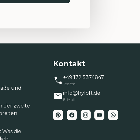
Kontakt
+49 172 5374847
Telefon
‑Maße und
info@hyloft.de
E-Mail
h der zweite
breiten
 Was die
lich