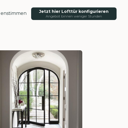
Jetzt hier Lofttür konfigurieren
enstimmen
Angebot binnen weniger Stunden