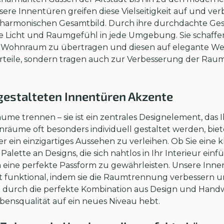
sere Innentüren greifen diese Vielseitigkeit auf und ver
 harmonischen Gesamtbild. Durch ihre durchdachte G
ie Licht und Raumgefühl in jede Umgebung. Sie schaffen
 Wohnraum zu übertragen und diesen auf elegante Weis
orteile, sondern tragen auch zur Verbesserung der Rau
l gestalteten Innentüren Akzente
ume trennen – sie ist ein zentrales Designelement, das
nräume oft besonders individuell gestaltet werden, bi
 ein einzigartiges Aussehen zu verleihen. Ob Sie eine 
Palette an Designs, die sich nahtlos in Ihr Interieur einf
eine perfekte Passform zu gewährleisten. Unsere Innen
 funktional, indem sie die Raumtrennung verbessern un
wie durch die perfekte Kombination aus Design und Hand
bensqualität auf ein neues Niveau hebt.