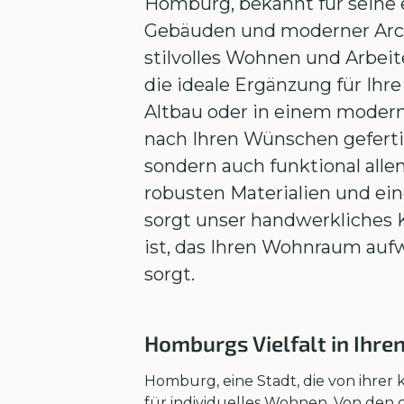
Homburg, bekannt für seine 
Gebäuden und moderner Archit
stilvolles Wohnen und Arbei
die ideale Ergänzung für Ihr
Altbau oder in einem modern
nach Ihren Wünschen geferti
sondern auch funktional all
robusten Materialien und e
sorgt unser handwerkliches K
ist, das Ihren Wohnraum aufw
sorgt.
Homburgs Vielfalt in Ih
Homburg, eine Stadt, die von ihrer k
für individuelles Wohnen. Von den 