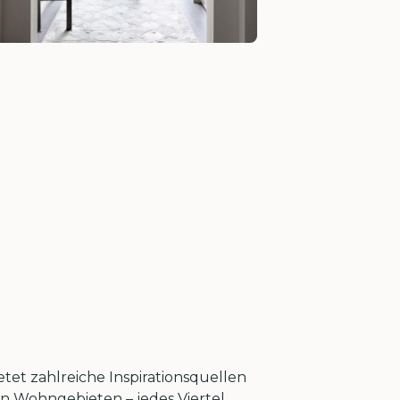
etet zahlreiche Inspirationsquellen
n Wohngebieten – jedes Viertel