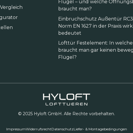
Flügel – und welche Öffnungs
 Vergleich
braucht man?
igurator
Einbruchschutz Außentür RC3:
Norm EN 1627 in der Praxis wirk
ellen
bedeutet
Lofttür Festelement: In welc
braucht man gar keinen beweg
Flügel?
© 2025 Hyloft GmbH. Alle Rechte vorbehalten.
Impressum
Widerrufsrecht
Datenschutz
Liefer- & Montagebedingungen