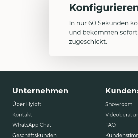
Konfigurieren
In nur 60 Sekunden kön
und bekommen sofort 
zugeschickt.
Unternehmen
Kundens
Über Hyloft
Showroom
Kontakt
Videoberatu
WhatsApp Chat
FAQ
Geschäftskunden
Kundenstim