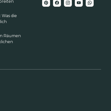
breiten
 Was die
lich
hen Räumen
lichen