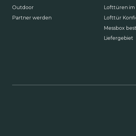
Outdoor
Lofttüren im
Partner werden
Lofttür Konf
Messbox best
Liefergebiet