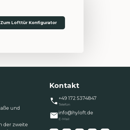
Zum Lofttür Konfigurator
Kontakt
+49 172 5374847
Telefon
‑Maße und
info@hyloft.de
E-Mail
h der zweite