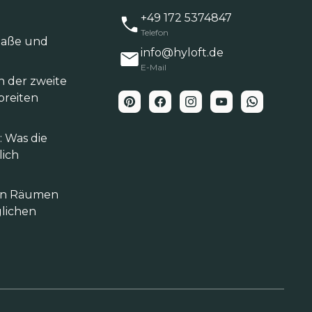
+49 172 5374847
Telefon
‑Maße und
info@hyloft.de
E-Mail
h der zweite
breiten
 Was die
lich
hen Räumen
lichen