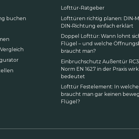
Lofttür-Ratgeber
ng buchen
Lofttüren richtig planen: DIN
DIN‑Richtung einfach erklärt
Doppel Lofttür: Wann lohnt sic
men
Flügel – und welche Öffnungs
 Vergleich
braucht man?
igurator
Einbruchschutz Außentür RC3:
Norm EN 1627 in der Praxis wirk
ellen
bedeutet
Lofttür Festelement: In welc
braucht man gar keinen beweg
Flügel?