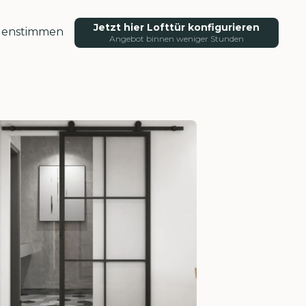
Jetzt hier Lofttür konfigurieren
enstimmen
Angebot binnen weniger Stunden