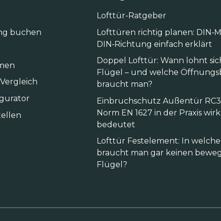
Lofttür-Ratgeber
ng buchen
Lofttüren richtig planen: DIN
DIN‑Richtung einfach erklärt
Doppel Lofttür: Wann lohnt sic
men
Flügel – und welche Öffnungs
 Vergleich
braucht man?
igurator
Einbruchschutz Außentür RC3:
Norm EN 1627 in der Praxis wirk
ellen
bedeutet
Lofttür Festelement: In welc
braucht man gar keinen beweg
Flügel?