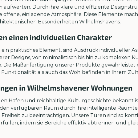
 aufwerten. Durch ihre klare und effiziente Designstru
ne offene, einladende Atmosphäre. Diese Elemente mac
rchitektonischen Besonderheiten Wilhelmshavens.
en einen individuellen Charakter
 ein praktisches Element, sind Ausdruck individueller Ä
serer Designs, von minimalistisch bis hin zu komplexen 
n. Die Maßanfertigung unserer Produkte gewährleistet ei
unktionalität als auch das Wohlbefinden in Ihrem Zuha
rungen in Wilhelmshavener Wohnungen
digen Hafen und reichhaltige Kulturgeschichte bekannt i
den verfügbaren Raum durch ihre intelligente Raumte
eiheit zu beeinträchtigen. Unsere Türen sind so konzipi
füllen, indem sie Bereiche effektiv abtrennen und glei