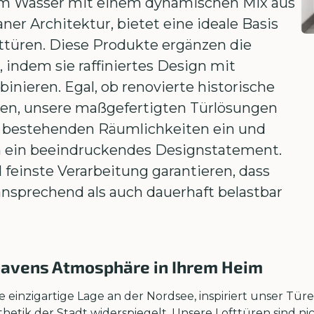
am Wasser mit einem dynamischen Mix aus
r Architektur, bietet eine ideale Basis
ofttüren. Diese Produkte ergänzen die
, indem sie raffiniertes Design mit
inieren. Egal, ob renovierte historische
n, unsere maßgefertigten Türlösungen
e bestehenden Räumlichkeiten ein und
in ein beeindruckendes Designstatement.
feinste Verarbeitung garantieren, dass
ansprechend als auch dauerhaft belastbar
avens Atmosphäre in Ihrem Heim
einzigartige Lage an der Nordsee, inspiriert unser Tür
thetik der Stadt widerspiegelt. Unsere Lofttüren sind n