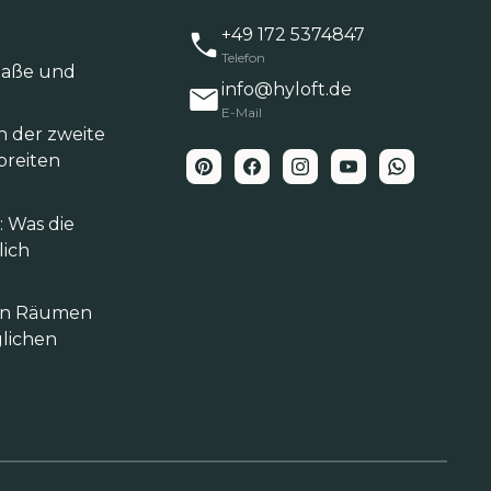
+49 172 5374847
Telefon
‑Maße und
info@hyloft.de
E-Mail
h der zweite
breiten
 Was die
lich
hen Räumen
lichen